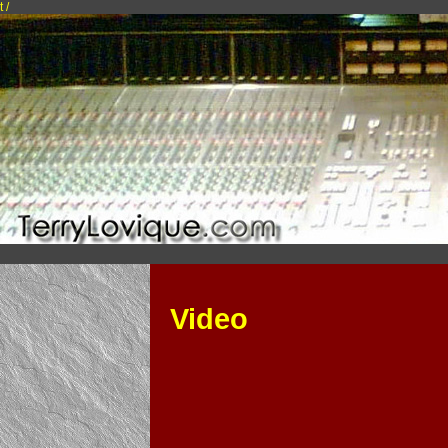
t /
Video